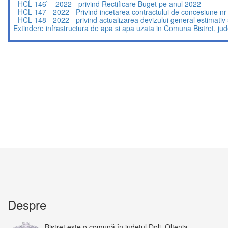
-
HCL 146` - 2022 - privind Rectificare Buget pe anul 2022
-
HCL 147 - 2022 - Privind incetarea contractului de concesiune
-
HCL 148 - 2022 - privind actualizarea devizului general estimativ ș
Extindere infrastructura de apa si apa uzata in Comuna Bistret, jud
Despre
Bistreț este o comună în județul Dolj, Oltenia,