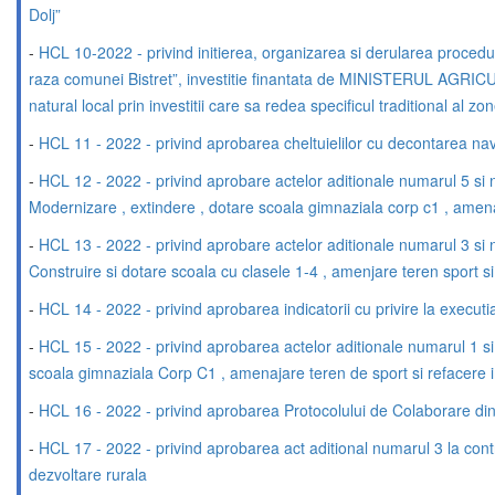
Dolj”
-
HCL 10-2022 - privind initierea, organizarea si derularea proceduri
raza comunei Bistret”, investitie finantata de MINISTERUL AGRI
natural local prin investitii care sa redea specificul traditiona
-
HCL 11 - 2022 - privind aprobarea cheltuielilor cu decontarea nav
-
HCL 12 - 2022 - privind aprobare actelor aditionale numarul 5 si nu
Modernizare , extindere , dotare scoala gimnaziala corp c1 , amenaj
-
HCL 13 - 2022 - privind aprobare actelor aditionale numarul 3 si nu
Construire si dotare scoala cu clasele 1-4 , amenjare teren sport si 
-
HCL 14 - 2022 - privind aprobarea indicatorii cu privire la executia
-
HCL 15 - 2022 - privind aprobarea actelor aditionale numarul 1 si n
scoala gimnaziala Corp C1 , amenajare teren de sport si refacere im
-
HCL 16 - 2022 - privind aprobarea Protocolului de Colaborare 
-
HCL 17 - 2022 - privind aprobarea act aditional numarul 3 la con
dezvoltare rurala