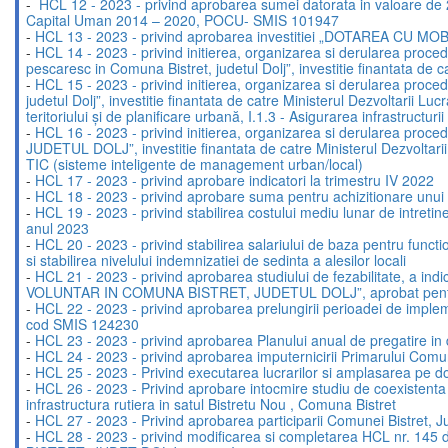
-
HCL 12 - 2023 - privind aprobarea sumei datorata in valoare de 20
Capital Uman 2014 – 2020, POCU- SMIS 101947
-
HCL 13 - 2023 - privind aprobarea investitiei „DOTAREA CU
-
HCL 14 - 2023 - privind initierea, organizarea si derularea procedur
pescaresc in Comuna Bistret, judetul Dolj”, investitie finantata de
-
HCL 15 - 2023 - privind initierea, organizarea si derularea proced
judetul Dolj”, investitie finantata de catre Ministerul Dezvoltari
teritoriului și de planificare urbană, I.1.3 - Asigurarea infrastructu
-
HCL 16 - 2023 - privind initierea, organizarea si derularea pr
JUDETUL DOLJ”, investitie finantata de catre Ministerul Dezvoltarii
TIC (sisteme inteligente de management urban/local)
-
HCL 17 - 2023 - privind aprobare indicatori la trimestru IV 2022
-
HCL 18 - 2023 - privind aprobare suma pentru achizitionare unui 
-
HCL 19 - 2023 - privind stabilirea costului mediu lunar de intreti
anul 2023
-
HCL 20 - 2023 - privind stabilirea salariului de baza pentru functio
si stabilirea nivelului indemnizatiei de sedinta a alesilor locali
-
HCL 21 - 2023 - privind aprobarea studiului de fezabilitate, a 
VOLUNTAR IN COMUNA BISTRET, JUDETUL DOLJ”, aprobat pentru fin
-
HCL 22 - 2023 - privind aprobarea prelungirii perioadei de implemen
cod SMIS 124230
-
HCL 23 - 2023 - privind aprobarea Planului anual de pregatire in 
-
HCL 24 - 2023 - privind aprobarea imputernicirii Primarului Comun
-
HCL 25 - 2023 - Privind executarea lucrarilor si amplasarea pe dom
-
HCL 26 - 2023 - Privind aprobare intocmire studiu de coexistenta i
infrastructura rutiera in satul Bistretu Nou , Comuna Bistret
-
HCL 27 - 2023 - Privind aprobarea participarii Comunei Bistret,
-
HCL 28 - 2023 - privind modificarea si completarea HCL nr.