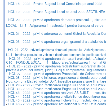
-
HCL 18 - 2022 - Privind Bugetul Local Consolidat pe anul 2022
-
HCL 19 - 2022 - Privind Bugetul Local pe anul 2022 SECT
-
HCL 20 - 2022 - privind aprobarea demararii proiectului „Înf
LOCAL - I.1.3 - Asigurarea infrastructurii pentru transportul verde 
-
HCL 21 - 2022 - privind aderarea comunei Bistret la Asociația 
-
HCL 23 - 2022 - privind aprobarea organigramei si a statului de func
-
HCL 24 - 2022 - privind aprobarea demararii proiectului „Achiziț
I.1.1 - Înnoirea parcului de vehicule destinate transportului public (achizi
-
HCL 25 - 2022 - privind aprobarea demararii proiectului „Ac
C10 – FONDUL LOCAL - I.4 – Elaborarea/actualizarea în format GIS
-
HCL 26 - 2022 - privind aprobarea redestribuirii suprafetei de pas
privată a comunei Bistreț, judeţul Dolj si completarea Regulamentul
-
HCL 27 - 2022 - privind aprobarea Protocolului de Colaborare 
-
HCL 28 - 2022 - privind initierea, organizarea si derularea procedur
Nou, comuna Bistret, județul Dolj”, investitie propusa spre fi
-
HCL 29 - 2022 - Privind rectificarea Bugetului Local pe anul 2022
-
HCL 30 - 2022 - Privind rectificarea Bugetului Local pe anul 2022
-
HCL 43 - 2022 - privind aprobarea realizarii AS BUILT – Investiti
-
HCL 44 - 2022 - privind aprobarea cheltuielilor cu decontarea nav
-
HCL 45 - 2022 - privind aprobarea incheierii contractului de con
-
HCL 46 - 2022 - privind aprobare act aditional numarul 2 la