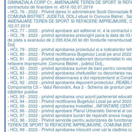
GIMNAZIALA CORP C1, AMENAJARE TEREN DE SPORT SI REFACERE
contractului de finanțare nr. 4516 /02.07.2019
-
HCL 76 - 2022 - Privind darea în administrare Scolii Gimnaz
COMUNA BISTRET, JUDETUL DOLJ situat în Comuna Bistret , Sat Bi
AMENAJARE TEREN DE SPORT SI REFACERE IMPREJMUIRE, COMUNA BI
/02.07.2019
-
HCL 77 - 2022 - privind aprobare act aditional nr. 4 la contractul
-
HCL 78 - 2022 - privind aprobarea prelungirii pana la data de 03
de plata a avansului de 2.095.634,00 lei din fondurile neram
Dolj
-
HCL 79 - 2022 - privind aprobarea proiectului si a indicatorilor te
-
HCL 80 - 2022 - Privind rectificarea Bugetului Local pe anul 2022
-
HCL 81 - 2022 - privind aprobarea elaborarii documentatiei in ved
refacere imprejmuire ,Comuna Bistret , judetul Dolj,,
-
HCL 82 - 2022 - privind aprobarea sumei de bani pentru conectatea
-
HCL 83 - 2022 - privind aprobarea cheltuielilor cu decontarea navet
-
HCL 91 - 2022 - privind desemnarea a doi reprezentanti ai Consiliul
-
HCL 92 - 2022 - privind aprobarea depunerii proiectului 
Componenta C5 – Valul Renovării, Axa 2 - Schema de granturi pentru
clădirilor publice
-
HCL 93 - 2022 - privind aprobarea unui acord parteneriat educ
-
HCL 94 - 2022 - Privind rectificarea Bugetului Local pe anul 2022
-
HCL 95 - 2022 - privind aprobarea investitiei ,,INFIINT
-
HCL 96 - 2022 - privind aprobare Planul Urbanistic General al com
-
HCL 97 - 2022 - privind aprobare lucrari de reparatii anexa mag
-
HCL 98 - 2022 - Privind serviciile pentru autorizarea de fun
TEREN DE SPORT SI REFACERE IMPREJMUIRE, COMUNA BIST
-
HCL 99 - 2022 - Privind aprobarea inlocuirii unei usi la cladirea cu