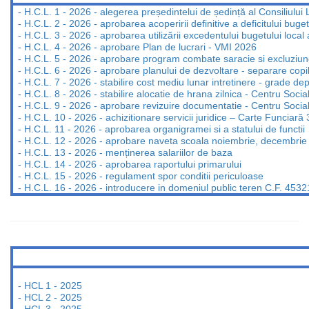
-
H.C.L. 1 - 2026 - alegerea președintelui de ședință al Consiliului
-
H.C.L. 2 - 2026 - aprobarea acoperirii definitive a deficitului buge
-
H.C.L. 3 - 2026 - aprobarea utilizării excedentului bugetului local
-
H.C.L. 4 - 2026 - aprobare Plan de lucrari - VMI 2026
-
H.C.L. 5 - 2026 - aprobare program combate saracie si excluziun
-
H.C.L. 6 - 2026 - aprobare planului de dezvoltare - separare copil
-
H.C.L. 7 - 2026 - stabilire cost mediu lunar intretinere - grade d
-
H.C.L. 8 - 2026 - stabilire alocatie de hrana zilnica - Centru Socia
-
H.C.L. 9 - 2026 - aprobare revizuire documentatie - Centru Socia
-
H.C.L. 10 - 2026 - achizitionare servicii juridice – Carte Funciar
-
H.C.L. 11 - 2026 - aprobarea organigramei si a statului de functii
-
H.C.L. 12 - 2026 - aprobare naveta scoala noiembrie, decembrie
-
H.C.L. 13 - 2026 - menținerea salariilor de baza
-
H.C.L. 14 - 2026 - aprobarea raportului primarului
-
H.C.L. 15 - 2026 - regulament spor conditii periculoase
-
H.C.L. 16 - 2026 - introducere in domeniul public teren C.F. 4532
-
HCL 1 - 2025
-
HCL 2 - 2025