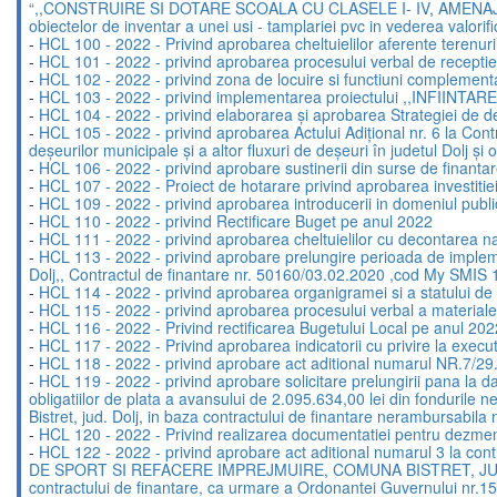
“,,CONSTRUIRE SI DOTARE SCOALA CU CLASELE I- IV, AMENAJA
obiectelor de inventar a unei usi - tamplariei pvc in vederea valorific
-
HCL 100 - 2022 - Privind aprobarea cheltuielilor aferente terenur
-
HCL 101 - 2022 - privind aprobarea procesului verbal de receptie a 
-
HCL 102 - 2022 - privind zona de locuire si functiuni complementa
-
HCL 103 - 2022 - privind implementarea proiectului ,,IN
-
HCL 104 - 2022 - privind elaborarea și aprobarea Strategiei de dez
-
HCL 105 - 2022 - privind aprobarea Actului Adițional nr. 6 la Cont
deșeurilor municipale și a altor fluxuri de deșeuri în judetul Dolj și
-
HCL 106 - 2022 - privind aprobare sustinerii din surse de finantar
-
HCL 107 - 2022 - Proiect de hotarare privind aprobarea invest
-
HCL 109 - 2022 - privind aprobarea introducerii in domeniul publ
-
HCL 110 - 2022 - privind Rectificare Buget pe anul 2022
-
HCL 111 - 2022 - privind aprobarea cheltuielilor cu decontarea n
-
HCL 113 - 2022 - privind aprobare prelungire perioada de implemen
Dolj,, Contractul de finantare nr. 50160/03.02.2020 ,cod My SMIS
-
HCL 114 - 2022 - privind aprobarea organigramei si a statului de fun
-
HCL 115 - 2022 - privind aprobarea procesului verbal a materiale
-
HCL 116 - 2022 - Privind rectificarea Bugetului Local pe anul 202
-
HCL 117 - 2022 - Privind aprobarea indicatorii cu privire la executi
-
HCL 118 - 2022 - privind aprobare act aditional numarul NR.7/2
-
HCL 119 - 2022 - privind aprobare solicitare prelungirii pana la
obligatiilor de plata a avansului de 2.095.634,00 lei din fo
Bistret, jud. Dolj, in baza contractului de finantare nerambursabil
-
HCL 120 - 2022 - Privind realizarea documentatiei pentru dezmem
-
HCL 122 - 2022 - privind aprobare act aditional numarul 3 l
DE SPORT SI REFACERE IMPREJMUIRE, COMUNA BISTRET, JUDETUL DOL
contractului de finantare, ca urmare a Ordonantei Guvernului nr.1