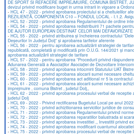
DE SPORT SI REFACERE IMPREJMUIRE, COMUNA BISTRET, JUDETUL DO
devizul privind modificare buget in urma intrarii in vigoare a Ordo
-
HCL 47 - 2022 - privind aprobarea proiectului si a cheltu
REZILIENȚĂ, COMPONENTA C10 – FONDUL LOCAL - I.1.2. Asigurarea i
-
HCL 52 - 2022 - privind aprobarea Regulamentului de ordine interioa
-
HCL 54 - 2022 - privind aprobarea redistribuirii 71 pache
DE AJUTOR EUROPEAN DESTINAT CELOR MAI DEFAVORIZATE PER
-
HCL 55 - 2022 - privind atribuirea și încheierea contractului ”Del
Deșeurilor în Județul Dolj” și aprobarea tarifelor aferente
-
HCL 56 - 2022 - pentru aprobarea actualizării strategiei de tarifa
republicată, completată și modificată prin O.U.G. 144/2021 și man
aprobarea actualizării strategiei de tarifare
-
HCL 57 - 2022 - pentru aprobarea ”Procedurii privind răspunderea 
Adunarea Generală a Asociaților Asociației de Dezvoltare Intercom
-
HCL 58 - 2022 - privind aprobarea intocmirii Statutului UAT Bistret s
-
HCL 59 - 2022 - privind aprobarea alocarii sumei necesare cheltuie
-
HCL 60 - 2022 - privind aprobarea act aditional nr 5 la contractul 
-
HCL 61 - 2022 - privind aprobarea alocarii sumei necesare achiziti
imprejmuire , comuna Bistret , judetul Dolj,,
-
HCL 62 - 2022 - privind aprobarea procesului verbal de receptie a 
judetul Dolj
-
HCL 69 - 2022 - Privind rectificarea Bugetului Local pe anul 2022
-
HCL 70 - 2022 - privind achizitionarea serviciilor juridice de consu
-
HCL 71 - 2022 - privind aprobarea Regulamentului privind normele
-
HCL 72 - 2022 - privind aprobarea reparatiilor balustrada si scara l
-
HCL 73 - 2022 - privind aprobarea investitiei ,, Investitii privind 
-
HCL 74 - 2022 - privind aprobarea modificarii cuantumul alocatiei 
-
HCL 75 - 2022 - privind aprobarea procesului verbal de recepti