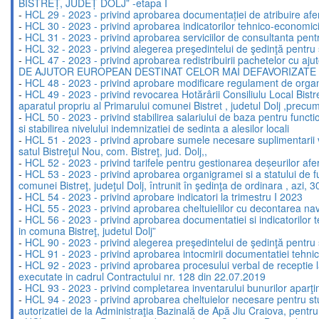
BISTREȚ, JUDEȚ DOLJ” -etapa I
-
HCL 29 - 2023 - privind aprobarea documentației de atribuire afer
-
HCL 30 - 2023 - privind aprobarea indicatorilor tehnico-econ
-
HCL 31 - 2023 - privind aprobarea serviciilor de consultanta pen
-
HCL 32 - 2023 - privind alegerea preşedintelui de şedinţă pentru ș
-
HCL 47 - 2023 - privind aprobarea redistribuirii pachetelo
DE AJUTOR EUROPEAN DESTINAT CELOR MAI DEFAVORIZATE PER
-
HCL 48 - 2023 - privind aprobare modificare regulament de organi
-
HCL 49 - 2023 - privind revocarea Hotărârii Consiliulu Local Bistret
aparatul propriu al Primarului comunei Bistret , judetul Dolj ,precum 
-
HCL 50 - 2023 - privind stabilirea salariului de baza pentru functio
si stabilirea nivelului indemnizatiei de sedinta a alesilor locali
-
HCL 51 - 2023 - privind aprobare sumele necesare suplimentarii val
satul Bistreţul Nou, com. Bistreţ, jud. Dolj,,
-
HCL 52 - 2023 - privind tarifele pentru gestionarea deșeurilor afer
-
HCL 53 - 2023 - privind aprobarea organigramei si a statului de func
comunei Bistreţ, judeţul Dolj, întrunit în şedinţa de ordinara , azi, 
-
HCL 54 - 2023 - privind aprobare indicatori la trimestru I 2023
-
HCL 55 - 2023 - privind aprobarea cheltuielilor cu decontarea nave
-
HCL 56 - 2023 - privind aprobarea documentatiei si indicatorilor teh
in comuna Bistreţ, judetul Dolj”
-
HCL 90 - 2023 - privind alegerea preşedintelui de şedinţă pentru 
-
HCL 91 - 2023 - privind aprobarea intocmirii documentatiei tehnice 
-
HCL 92 - 2023 - privind aprobarea procesului verbal de receptie la 
executate in cadrul Contractului nr. 128 din 22.07.2019
-
HCL 93 - 2023 - privind completarea inventarului bunurilor aparţ
-
HCL 94 - 2023 - privind aprobarea cheltuielor necesare pentru stu
autorizatiei de la Administraţia Bazinală de Apă Jiu Craiova, pentru 