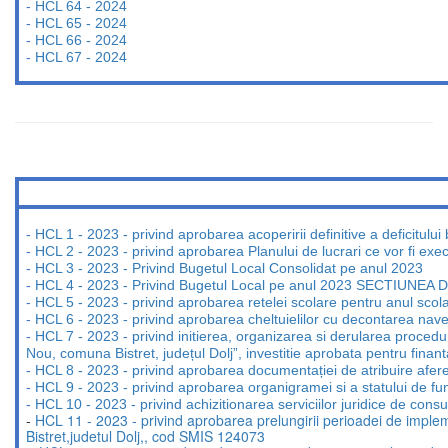
-
HCL 64 - 2024
-
HCL 65 - 2024
-
HCL 66 - 2024
-
HCL 67 - 2024
-
HCL 1 - 2023 - privind aprobarea acoperirii definitive a deficitulu
-
HCL 2 - 2023 - privind aprobarea Planului de lucrari ce vor fi exe
-
HCL 3 - 2023 - Privind Bugetul Local Consolidat pe anul 2023
-
HCL 4 - 2023 - Privind Bugetul Local pe anul 2023 SECTIU
-
HCL 5 - 2023 - privind aprobarea retelei scolare pentru anul scola
-
HCL 6 - 2023 - privind aprobarea cheltuielilor cu decontarea nav
-
HCL 7 - 2023 - privind initierea, organizarea si derularea proceduri
Nou, comuna Bistret, județul Dolj”, investitie aprobata pentru
-
HCL 8 - 2023 - privind aprobarea documentației de atribuire afere
-
HCL 9 - 2023 - privind aprobarea organigramei si a statului de funct
-
HCL 10 - 2023 - privind achizitionarea serviciilor juridice de cons
-
HCL 11 - 2023 - privind aprobarea prelungirii perioadei de imple
Bistret,judetul Dolj,, cod SMIS 124073