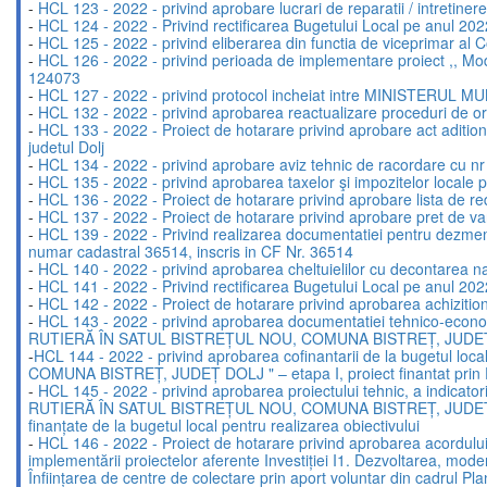
-
HCL 123 - 2022 - privind aprobare lucrari de reparatii / intretinere 
-
HCL 124 - 2022 - Privind rectificarea Bugetului Local pe anul 202
-
HCL 125 - 2022 - privind eliberarea din functia de viceprimar al 
-
HCL 126 - 2022 - privind perioada de implementare proiect ,, Mod
124073
-
HCL 127 - 2022 - privind protocol incheiat intre MINISTERUL
-
HCL 132 - 2022 - privind aprobarea reactualizare proceduri de org
-
HCL 133 - 2022 - Proiect de hotarare privind aprobare act adition
judetul Dolj
-
HCL 134 - 2022 - privind aprobare aviz tehnic de racordare cu 
-
HCL 135 - 2022 - privind aprobarea taxelor şi impozitelor locale 
-
HCL 136 - 2022 - Proiect de hotarare privind aprobare lista de r
-
HCL 137 - 2022 - Proiect de hotarare privind aprobare pret de vanz
-
HCL 139 - 2022 - Privind realizarea documentatiei pentru dezmemb
numar cadastral 36514, inscris in CF Nr. 36514
-
HCL 140 - 2022 - privind aprobarea cheltuielilor cu decontarea na
-
HCL 141 - 2022 - Privind rectificarea Bugetului Local pe anul 202
-
HCL 142 - 2022 - Proiect de hotarare privind aprobarea achizitionar
-
HCL 143 - 2022 - privind aprobarea documentatiei tehnico-econo
RUTIERĂ ÎN SATUL BISTREȚUL NOU, COMUNA BISTREȚ, JUDEȚ
-
HCL 144 - 2022 - privind aprobarea cofinantarii de la buge
COMUNA BISTREȚ, JUDEȚ DOLJ " – etapa I, proiect finantat prin Pr
-
HCL 145 - 2022 - privind aprobarea proiectului tehnic, a indica
RUTIERĂ ÎN SATUL BISTREȚUL NOU, COMUNA BISTREȚ, JUDEȚ DOLJ” -et
finanțate de la bugetul local pentru realizarea obiectivului
-
HCL 146 - 2022 - Proiect de hotarare privind aprobarea acordului 
implementării proiectelor aferente Investiției I1. Dezvoltarea, mod
Înființarea de centre de colectare prin aport voluntar din cadrul Pl