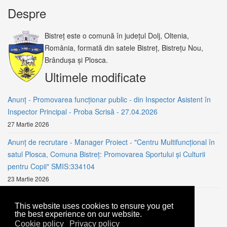
Despre
Bistreț este o comună în județul Dolj, Oltenia,
România, formată din satele Bistreț, Bistrețu Nou,
Brândușa și Plosca.
Ultimele modificate
Anunț - Promovarea funcționar public - din Inspector Asistent în
Inspector Principal - Proba Scrisă - 27.04.2026
27 Martie 2026
Anunț de recrutare - Manager Proiect - "Centru Multifuncțional în
satul Plosca, Comuna Bistreț: Promovarea Sportului și Culturii
pentru Copii" SMIS:334104
23 Martie 2026
Anunț - AVERTIZARE IMPORTANTĂ: CREȘTERE DEBIT
This website uses cookies to ensure you get
DUNĂRE
the best experience on our website.
24 Februarie 2026
Cookie policy
Privacy policy