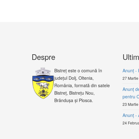
Despre
Ultim
Bistreț este o comună în
Anunț - 
județul Dolj, Oltenia,
27 Martie
România, formată din satele
Anunț de
Bistreț, Bistrețu Nou,
pentru 
Brândușa și Plosca.
23 Martie
Anunț 
24 Februa