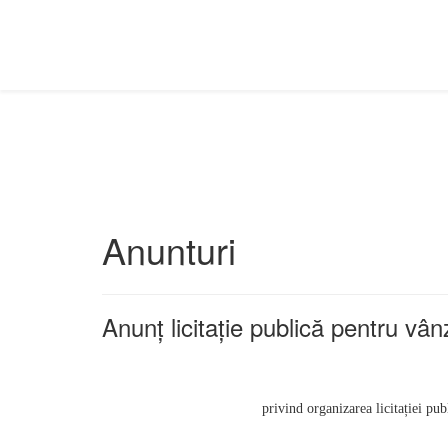
Anunturi
Anunț licitație publică pentru v
privind organizarea licitației pu