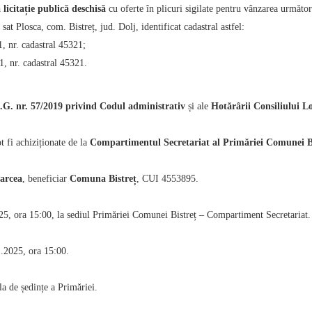
 licitație publică deschisă
cu oferte în plicuri sigilate pentru vânzarea următ
n sat Plosca, com. Bistreț, jud. Dolj, identificat cadastral astfel:
, nr. cadastral 45321;
1, nr. cadastral 45321.
.G. nr. 57/2019 privind Codul administrativ
și ale
Hotărârii Consiliului L
t fi achiziționate de la
Compartimentul Secretariat al Primăriei Comunei B
garcea
, beneficiar
Comuna Bistreț
, CUI 4553895.
5, ora 15:00, la sediul Primăriei Comunei Bistreț – Compartiment Secretariat.
.2025, ora 15:00.
a de ședințe a Primăriei.