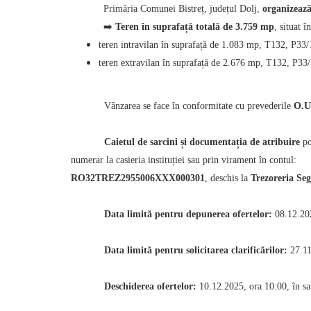
Primăria Comunei Bistreț, județul Dolj,
organizează
➡
️
Teren în suprafață totală de 3.759 mp
, situat î
teren intravilan în suprafață de 1.083 mp, T132, P33/1
teren extravilan în suprafață de 2.676 mp, T132, P33/
Vânzarea se face în conformitate cu prevederile
O.U
Caietul de sarcini și documentația de atribuire
po
numerar la casieria instituției sau prin virament în contul:
RO32TREZ2955006XXX000301
, deschis la
Trezoreria Se
Data limită pentru depunerea ofertelor:
08.12.202
Data limită pentru solicitarea clarificărilor:
27.11
Deschiderea ofertelor:
10.12.2025, ora 10:00, în sal