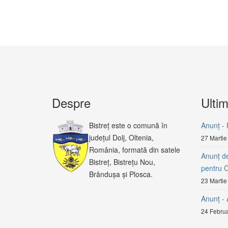
Despre
Ultim
Bistreț este o comună în
Anunț - 
județul Dolj, Oltenia,
27 Martie
România, formată din satele
Anunț de
Bistreț, Bistrețu Nou,
pentru 
Brândușa și Plosca.
23 Martie
Anunț 
24 Februa