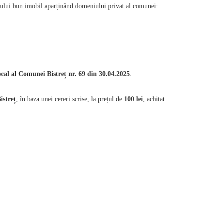
orului bun imobil aparținând domeniului privat al comunei:
ocal al Comunei Bistreț nr. 69 din 30.04.2025
.
istreț
, în baza unei cereri scrise, la prețul de
100 lei
, achitat